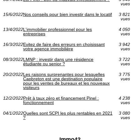
vues
15/6/2022
Nos conseils pour bien investir dans le locatif
3 821
vues
13/4/2022
L'immobilier professionnel pour les
4 050
entreprises
vues
16/3/2022
Evitez de faire des erreurs en choisissant
3 942
votre agence immobilière
vues
08/3/2022
LMNP : investir dans une résidence
3 722
étudiante ou senior ?
vues
20/2/2022
Les raisons surprenantes pour lesquelles
3 775
Capbreton est une destination populaire
vues
pour les ventes de bureaux et les nouveaux
visiteurs
12/2/2022
Prêt à taux zéro et financement Pinel :
4 238
fonctionnement
vues
04/1/2022
Quelles sont SCPI les plus rentables en 2021
3 080
?
vues
Immo42