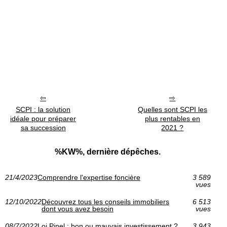
SCPI : la solution
Quelles sont SCPI les
idéale pour préparer
plus rentables en
sa succession
2021 ?
%KW%, dernière dépêches.
21/4/2023
Comprendre l'expertise foncière
3 589
vues
12/10/2022
Découvrez tous les conseils immobiliers
6 513
dont vous avez besoin
vues
08/7/2022
Loi Pinel : bon ou mauvais investissement ?
3 943