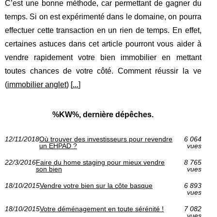
C’est une bonne méthode, car permettant de gagner du
temps. Si on est expérimenté dans le domaine, on pourra
effectuer cette transaction en un rien de temps. En effet,
certaines astuces dans cet article pourront vous aider à
vendre rapidement votre bien immobilier en mettant
toutes chances de votre côté. Comment réussir la ve
(
immobilier anglet
) [
...
]
%KW%, dernière dépêches.
12/11/2018
Où trouver des investisseurs pour revendre
6 064
un EHPAD ?
vues
22/3/2016
Faire du home staging pour mieux vendre
8 765
son bien
vues
18/10/2015
Vendre votre bien sur la côte basque
6 893
vues
18/10/2015
Votre déménagement en toute sérénité !
7 082
vues