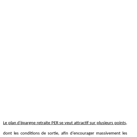
Le plan d’épargne retraite PER se veut attractif sur plusieurs points
,
dont les conditions de sortie, afin d’encourager massivement les