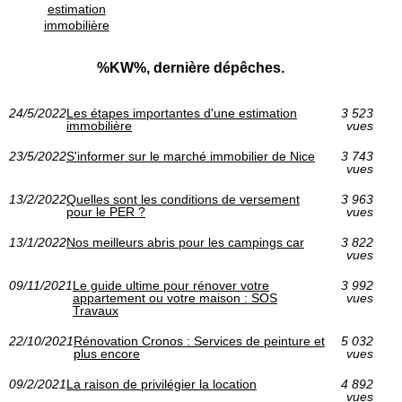
estimation
immobilière
%KW%, dernière dépêches.
24/5/2022
Les étapes importantes d'une estimation
3 523
immobilière
vues
23/5/2022
S'informer sur le marché immobilier de Nice
3 743
vues
13/2/2022
Quelles sont les conditions de versement
3 963
pour le PER ?
vues
13/1/2022
Nos meilleurs abris pour les campings car
3 822
vues
09/11/2021
Le guide ultime pour rénover votre
3 992
appartement ou votre maison : SOS
vues
Travaux
22/10/2021
Rénovation Cronos : Services de peinture et
5 032
plus encore
vues
09/2/2021
La raison de privilégier la location
4 892
vues