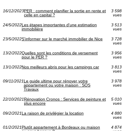
16/12/2023
PER : comment planifier la sortie en rente et
3 598
celle en capital ?
vues
24/5/2022
Les étapes importantes d'une estimation
3 513
immobilière
vues
23/5/2022
S'informer sur le marché immobilier de Nice
3 728
vues
13/2/2022
Quelles sont les conditions de versement
3 956
pour le PER ?
vues
13/1/2022
Nos meilleurs abris pour les campings car
3 813
vues
09/11/2021
Le guide ultime pour rénover votre
3 978
appartement ou votre maison : SOS
vues
Travaux
22/10/2021
Rénovation Cronos : Services de peinture et
5 010
plus encore
vues
09/2/2021
La raison de privilégier la location
4 880
vues
01/2/2021
Plutôt appartement à Bordeaux ou maison
4 874