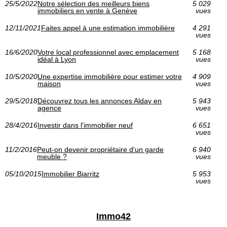
25/5/2022
Notre sélection des meilleurs biens
5 029
immobiliers en vente à Genève
vues
12/11/2021
Faites appel à une estimation immobilière
4 291
vues
16/6/2020
Votre local professionnel avec emplacement
5 168
idéal à Lyon
vues
10/5/2020
Une expertise immobilière pour estimer votre
4 909
maison
vues
29/5/2018
Découvrez tous les annonces Alday en
5 943
agence
vues
28/4/2016
Investir dans l'immobilier neuf
6 651
vues
11/2/2016
Peut-on devenir propriétaire d'un garde
6 940
meuble ?
vues
05/10/2015
Immobilier Biarritz
5 953
vues
Immo42