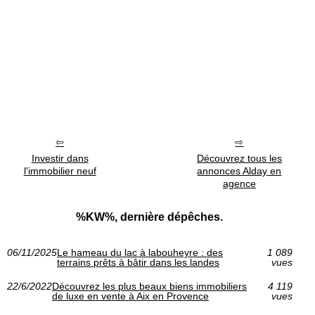
Investir dans
Découvrez tous les
l'immobilier neuf
annonces Alday en
agence
%KW%, dernière dépêches.
06/11/2025
Le hameau du lac à labouheyre : des
1 089
terrains prêts à bâtir dans les landes
vues
22/6/2022
Découvrez les plus beaux biens immobiliers
4 119
de luxe en vente à Aix en Provence
vues