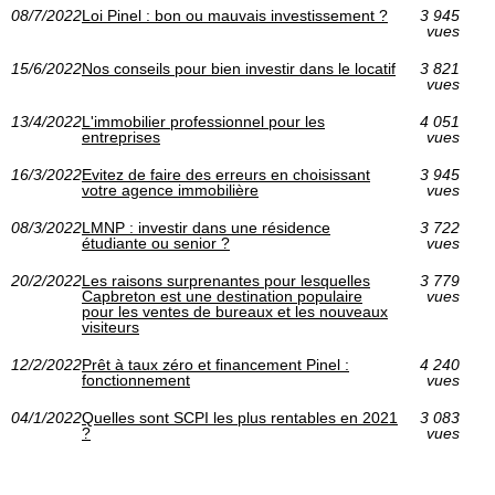
08/7/2022
Loi Pinel : bon ou mauvais investissement ?
3 945
vues
15/6/2022
Nos conseils pour bien investir dans le locatif
3 821
vues
13/4/2022
L'immobilier professionnel pour les
4 051
entreprises
vues
16/3/2022
Evitez de faire des erreurs en choisissant
3 945
votre agence immobilière
vues
08/3/2022
LMNP : investir dans une résidence
3 722
étudiante ou senior ?
vues
20/2/2022
Les raisons surprenantes pour lesquelles
3 779
Capbreton est une destination populaire
vues
pour les ventes de bureaux et les nouveaux
visiteurs
12/2/2022
Prêt à taux zéro et financement Pinel :
4 240
fonctionnement
vues
04/1/2022
Quelles sont SCPI les plus rentables en 2021
3 083
?
vues